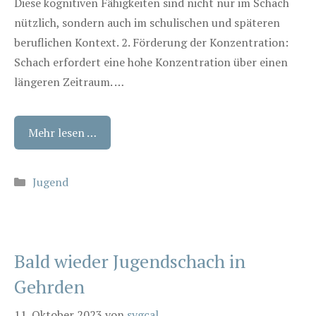
Diese kognitiven Fähigkeiten sind nicht nur im Schach
nützlich, sondern auch im schulischen und späteren
beruflichen Kontext. 2. Förderung der Konzentration:
Schach erfordert eine hohe Konzentration über einen
längeren Zeitraum. …
Mehr lesen …
Kategorien
Jugend
Bald wieder Jugendschach in
Gehrden
11. Oktober 2023
von
svgcal