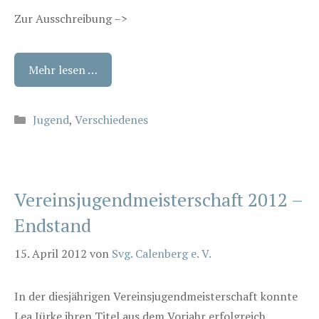
Zur Ausschreibung –>
Mehr lesen …
Kategorien
Jugend
,
Verschiedenes
Vereinsjugendmeisterschaft 2012 –
Endstand
15. April 2012
von
Svg. Calenberg e. V.
In der diesjährigen Vereinsjugendmeisterschaft konnte
Lea Jürke ihren Titel aus dem Vorjahr erfolgreich