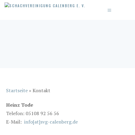
Zum
MENÜ
Inhalt
springen
Startseite
»
Kontakt
Heinz Tode
Telefon: 05108 92 56 56
E-Mail:
info[at]svg-calenberg.de