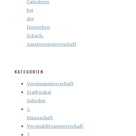
Calenberg
bei
der
Deutschen
Schach-
Amateurmeisterschaft
KATEGORIEN
Vereinsmeisterschaft
Stadtpokal
Gehrden
1.
Mannschaft
Vereinsblitzmeisterschaft
2.