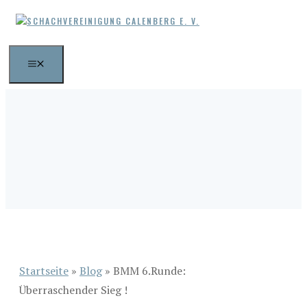
Zum
Inhalt
springen
MENÜ
Startseite
»
Blog
»
BMM 6.Runde:
Überraschender Sieg !