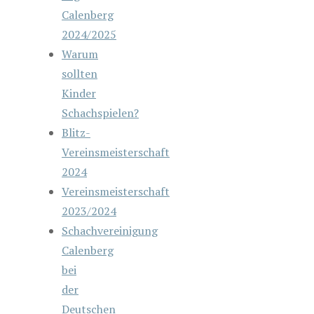
Calenberg
2024/2025
Warum
sollten
Kinder
Schachspielen?
Blitz-
Vereinsmeisterschaft
2024
Vereinsmeisterschaft
2023/2024
Schachvereinigung
Calenberg
bei
der
Deutschen