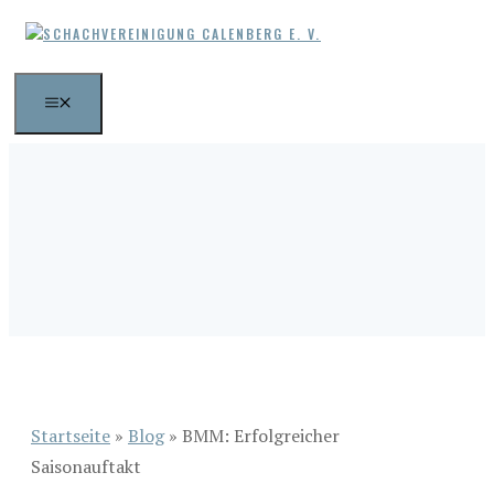
Zum
Inhalt
springen
MENÜ
Startseite
»
Blog
»
BMM: Erfolgreicher
Saisonauftakt