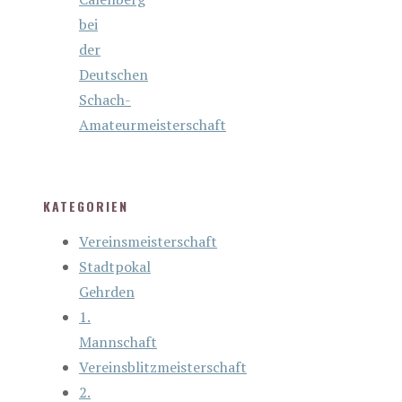
bei
der
Deutschen
Schach-
Amateurmeisterschaft
KATEGORIEN
Vereinsmeisterschaft
Stadtpokal
Gehrden
1.
Mannschaft
Vereinsblitzmeisterschaft
2.