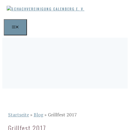
Zum
Inhalt
springen
MENÜ
Startseite
»
Blog
»
Grillfest 2017
Grillfest 2017