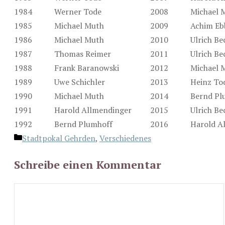
1984
Werner Tode
2008
Michael 
1985
Michael Muth
2009
Achim Eb
1986
Michael Muth
2010
Ulrich Be
1987
Thomas Reimer
2011
Ulrich Be
1988
Frank Baranowski
2012
Michael 
1989
Uwe Schichler
2013
Heinz To
1990
Michael Muth
2014
Bernd Pl
1991
Harold Allmendinger
2015
Ulrich Be
1992
Bernd Plumhoff
2016
Harold A
Kategorien
Stadtpokal Gehrden
,
Verschiedenes
Schreibe einen Kommentar
Kommentar