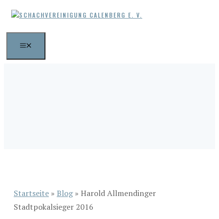
Zum
Inhalt
springen
MENÜ
Startseite
»
Blog
»
Harold Allmendinger
Stadtpokalsieger 2016