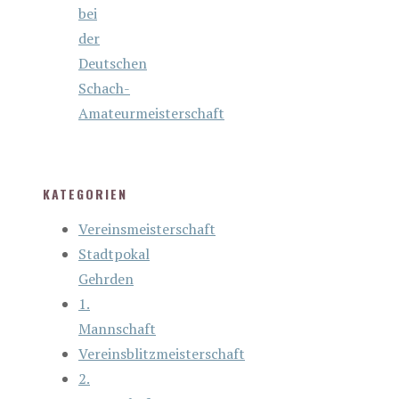
bei
der
Deutschen
Schach-
Amateurmeisterschaft
KATEGORIEN
Vereinsmeisterschaft
Stadtpokal
Gehrden
1.
Mannschaft
Vereinsblitzmeisterschaft
2.