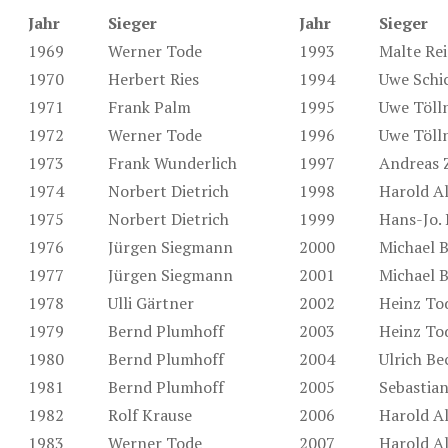
Jahr
Sieger
Jahr
Sieger
1969
Werner Tode
1993
Malte Rei
1970
Herbert Ries
1994
Uwe Schi
1971
Frank Palm
1995
Uwe Töll
1972
Werner Tode
1996
Uwe Töll
1973
Frank Wunderlich
1997
Andreas
1974
Norbert Dietrich
1998
Harold A
1975
Norbert Dietrich
1999
Hans-Jo.
1976
Jürgen Siegmann
2000
Michael 
1977
Jürgen Siegmann
2001
Michael 
1978
Ulli Gärtner
2002
Heinz To
1979
Bernd Plumhoff
2003
Heinz To
1980
Bernd Plumhoff
2004
Ulrich Be
1981
Bernd Plumhoff
2005
Sebastia
1982
Rolf Krause
2006
Harold A
1983
Werner Tode
2007
Harold A