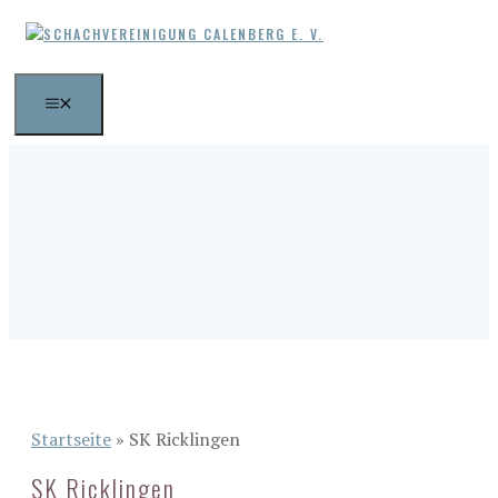
Zum
Inhalt
springen
MENÜ
Startseite
»
SK Ricklingen
SK Ricklingen