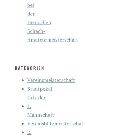
bei
der
Deutschen
Schach-
Amateurmeisterschaft
KATEGORIEN
Vereinsmeisterschaft
Stadtpokal
Gehrden
1.
Mannschaft
Vereinsblitzmeisterschaft
2.