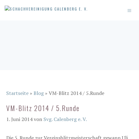
Zum
MEN
Inhalt
springen
Startseite
»
Blog
»
VM-Blitz 2014 / 5.Runde
VM-Blitz 2014 / 5.Runde
1. Juni 2014
von
Svg. Calenberg e. V.
Die 5. Runde zur Vereinsblitzmeisterschaft gewann Uli